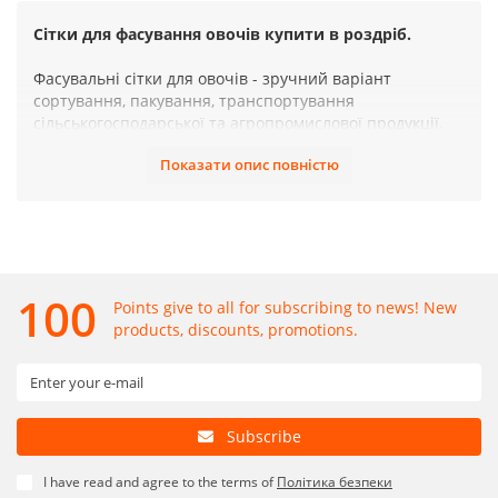
Сітки для фасування овочів купити в роздріб.
Фасувальні сітки для овочів - зручний варіант
сортування, пакування, транспортування
сільськогосподарської та агропромислової продукції.
Вони міцні і коштують дешево. Від закритих мішків їх
Показати опис повністю
відрізняє мінімальна вага і вільний доступ повітря, що
сприяє підтримці нормальних умов зберігання
продуктів харчування.
Сітка для овочів фасувальна від виробника.
100
Points give to all for subscribing to news! New
Інтернет-магазин 4Pack пропонує сітчасту тару на 5-40
products, discounts, promotions.
кг в розмірах 21х31, 25х39, 30х47, 40х60, 40х63, 42х63,
45х75 см, 50х80 см.
Серед асортименту магазина в наявності українські,
китайські та індійські вироби:
Subscribe
з зав'язки і зручними ручками для перенесення
малої і середньої вантажопідйомності -
I have read and agree to the terms of
Політика безпеки
призначені для роздрібної та дрібнооптової